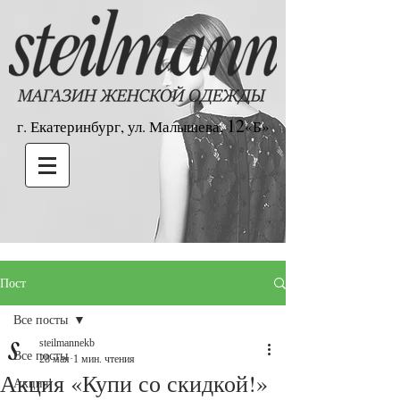
12
г. Екатеринбург, ул. Малышева,
«Б»
Пост
Все посты
steilmannekb
Все посты
28 мая
1 мин. чтения
Акция «Купи со скидкой!»
Акция!