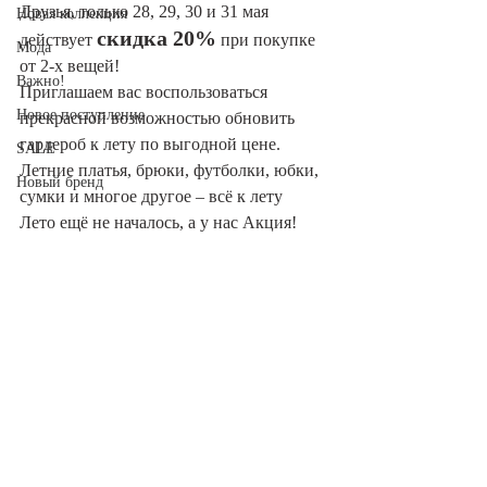
Друзья, только 28, 29, 30 и 31 мая 
Новая коллекция
скидка 20%
действует 
 при покупке 
Мода
от 2-х вещей!
Важно!
Приглашаем вас воспользоваться 
Новое поступление
прекрасной возможностью обновить 
гардероб к лету по выгодной цене. 
SALE
Летние платья, брюки, футболки, юбки, 
Новый бренд
сумки и многое другое – всё к лету
Лето ещё не началось, а у нас Акция!