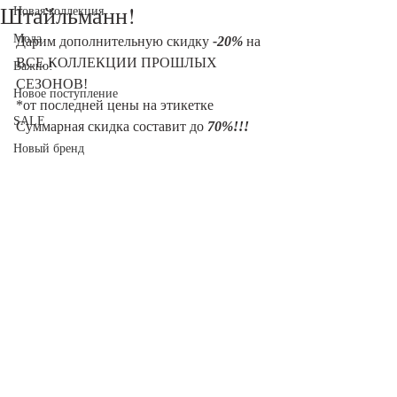
Штайльманн!
Новая коллекция
Мода
Дарим дополнительную скидку 
-20%
 на 
ВСЕ КОЛЛЕКЦИИ ПРОШЛЫХ 
Важно!
СЕЗОНОВ!
Новое поступление
*от последней цены на этикетке
SALE
Суммарная скидка составит до 
70%!!!
Новый бренд