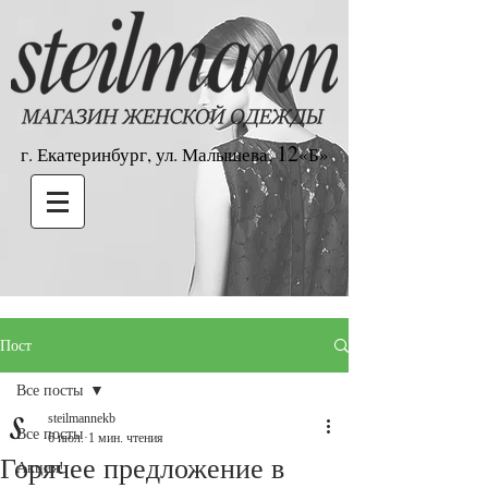
12
г. Екатеринбург, ул. Малышева,
«Б»
Пост
Все посты
steilmannekb
Все посты
6 июл.
1 мин. чтения
Горячее предложение в
Акция!