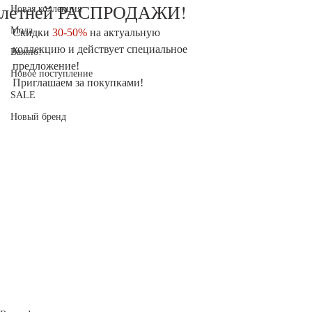
летней РАСПРОДАЖИ!
Новая коллекция
Мода
Скидки 
30-50%
 на актуальную 
коллекцию и действует специальное 
Важно!
предложение!
Новое поступление
Приглашаем за покупками!
SALE
Новый бренд