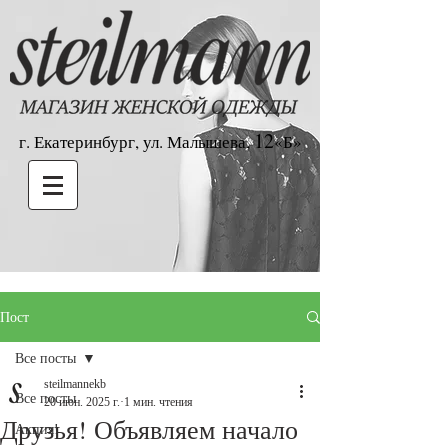
12
г. Екатеринбург, ул. Малышева,
«Б»
Пост
Все посты
steilmannekb
Все посты
20 июн. 2025 г.
1 мин. чтения
Друзья! Объявляем начало
Акция!