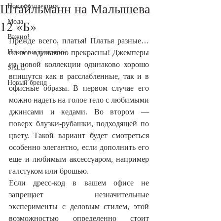
Штайльманн на Малышева
Новая коллекция
12 «Б»
Мода
Важно!
Прежде всего, платья! Платья разные… 
Новое поступление
но все одинаково прекрасны! Джемперы 
из новой коллекции одинаково хорошо 
SALE
впишутся как в расслабленные, так и в 
Новый бренд
офисные образы. В первом случае его 
можно надеть на голое тело с любимыми 
джинсами и кедами. Во втором — 
поверх блузки-рубашки, подходящей по 
цвету. Такой вариант будет смотреться 
особенно элегантно, если дополнить его 
еще и любимым аксессуаром, например 
галстуком или брошью.
Если дресс-код в вашем офисе не 
запрещает незначительные 
эксперименты с деловым стилем, этой 
возможностью определенно стоит 