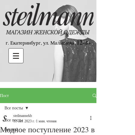
12
г. Екатеринбург, ул. Малышева,
«Б»
Пост
Все посты
steilmannekb
Все посты
11 окт. 2023 г.
1 мин. чтения
Модное поступление 2023 в
Акция!