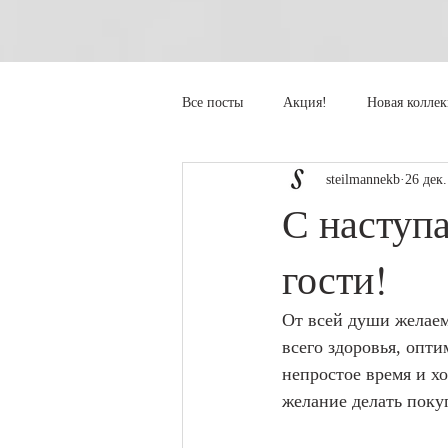
Все посты
Акция!
Новая колле
steilmannekb
26 дек.
С наступ
гости!
От всей души желаем
всего здоровья, опт
непростое время и хо
желание делать поку