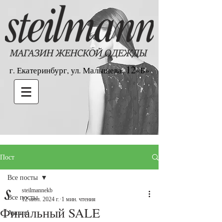
12
г. Екатеринбург, ул. Малышева,
«Б»
Пост
Все посты
steilmannekb
Все посты
12 июл. 2024 г.
1 мин. чтения
Финальный SALE
Акция!