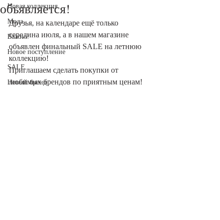
объявляется!
Новая коллекция
Мода
Друзья, на календаре ещё только 
середина июля, а в нашем магазине 
Важно!
объявлен финальный SALE на летнюю 
Новое поступление
коллекцию!
SALE
Приглашаем сделать покупки от 
любимых брендов по приятным ценам!
Новый бренд