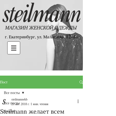
12
г. Екатеринбург, ул. Малышева,
«Б»
Пост
Все посты
steilmannekb
Все посты
21 авг. 2018 г.
1 мин. чтения
Steilmann желает всем
Акция!