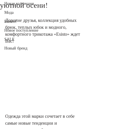
уютной осени!
Новая коллекция
Мода
Дорогие друзья, коллекция удобных 
Важно!
брюк, теплых юбок и модного, 
Новое поступление
комфортного трикотажа «Esisto» ждет 
SALE
Вас!
Новый бренд
Одежда этой марки сочетает в себе 
самые новые тенденции и 