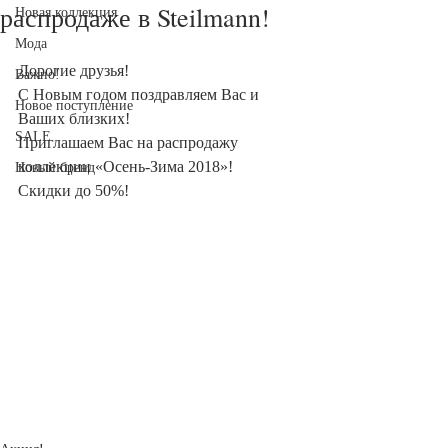
распродаже в Steilmann!
Новая коллекция
Мода
Дорогие друзья!
Важно!
С Новым годом поздравляем Вас и 
Новое поступление
Ваших близких!
SALE
Приглашаем Вас на распродажу 
коллекции «Осень-Зима 2018»!
Новый бренд
Скидки до 50%!