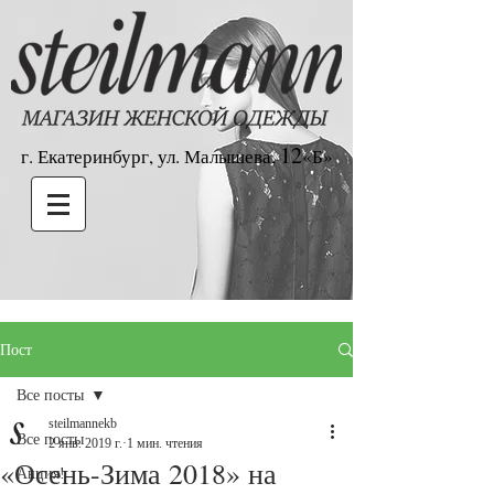
12
г. Екатеринбург, ул. Малышева,
«Б»
Пост
Все посты
steilmannekb
Все посты
2 янв. 2019 г.
1 мин. чтения
«Осень-Зима 2018» на
Акция!