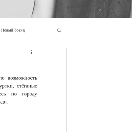
Новый бренд
ю возможность 
ртки, стёганые 
сь по городу 
уди.